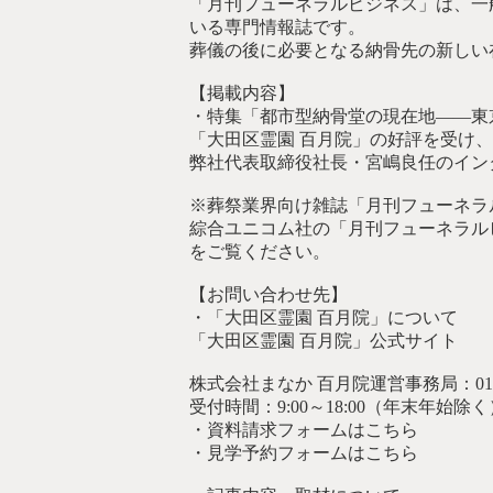
「月刊フューネラルビジネス」は、一
いる専門情報誌です。
葬儀の後に必要となる納骨先の新しい
【掲載内容】
・特集「都市型納骨堂の現在地――東
「大田区霊園 百月院」の好評を受け
弊社代表取締役社長・宮嶋良任のイン
※葬祭業界向け雑誌「月刊フューネラ
綜合ユニコム社の「月刊フューネラル
をご覧ください。
【お問い合わせ先】
・「大田区霊園 百月院」について
「大田区霊園 百月院」公式サイト
株式会社まなか 百月院運営事務局：0120-
受付時間：9:00～18:00（年末年始除く
・資料請求フォームはこちら
・見学予約フォームはこちら