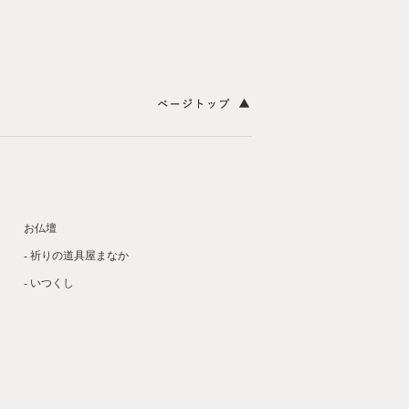
お仏壇
- 祈りの道具屋まなか
- いつくし