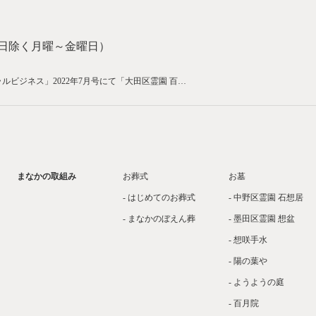
・土日除く月曜～金曜日）
ルビジネス」2022年7月号にて「大田区霊園 百…
まなかの取組み
お葬式
お墓
- はじめてのお葬式
- 中野区霊園 石想居
- まなかのぼえん葬
- 墨田区霊園 想盆
- 想咲手水
- 陽の葉や
- ようようの庭
- 百月院