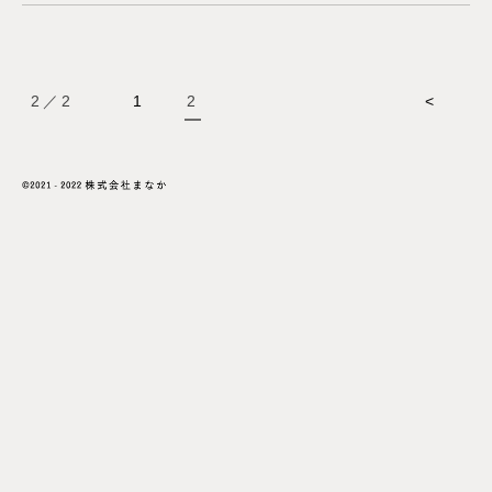
2／2
1
2
<